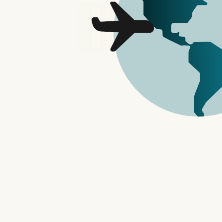
核验入口
客户端资料
查看说明
FIELD GUIDE
WgetCloud深度核验框架
WgetCloud的使用判断不能只看入口是否
端、订阅、节点、账户和本地网络要分层记录
查。