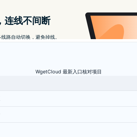
线路
地区、时段、目标服务
排查
DNS、缓存、代理模式、本
WgetCloud 最新入口核对项目
区
量