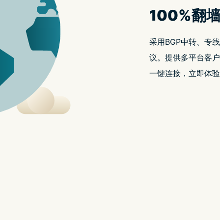
WgetClo
层级
重点
入口
标题、公告、登录区、下载
能打开。入口、客户
客户端
系统版本、权限、订阅导入
，才适合长期复
订阅
更新时间、分组、节点数量